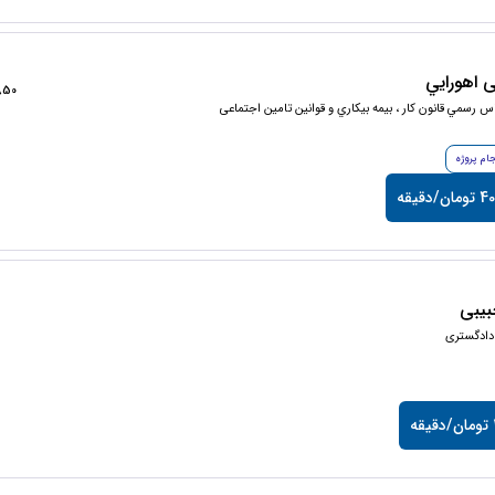
 اهورايي
14850+ 
س رسمي قانون كار ، بيمه بيكاري و قوانين تامین اجتماعی
جام پروژه
ن/دقیقه
یبی
دادگستری
ه