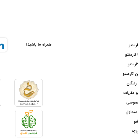
همراه ما باشید!
ارمنتو
 کارمنتو
ارمنتو
 کارمنتو
رایگان
و مقررات
صوصی
متداول
شو
وژه