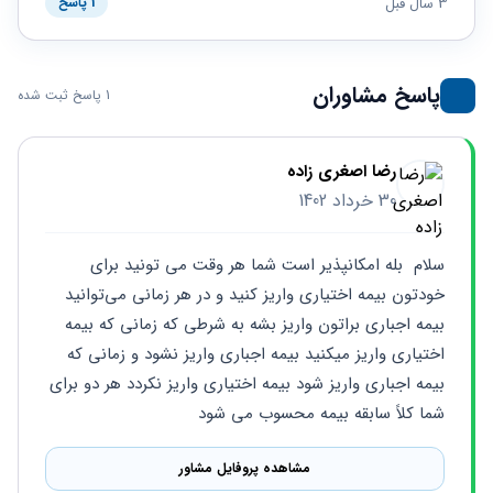
حقوقی
برندینگ
3 سال قبل
1 پاسخ
ثبت
طلاق
برنامه نویسی
سئو و
شرکت
بهینه
حقوقی
سازی
مهریه
پاسخ مشاوران
1 پاسخ ثبت شده
سایت
حقوقی
خانواده
حقوقی
رضا اصغری زاده
کسب
30 خرداد 1402
و کار
سلام  بله امکانپذیر است شما هر وقت می تونید برای 
خودتون بیمه اختیاری واریز کنید و در هر زمانی می‌توانید 
بیمه اجباری براتون واریز بشه به شرطی که زمانی که بیمه 
اختیاری واریز میکنید بیمه اجباری واریز نشود و زمانی که 
بیمه اجباری واریز شود بیمه اختیاری واریز نکردد هر دو برای 
شما کلاً سابقه بیمه محسوب می شود
مشاهده پروفایل مشاور