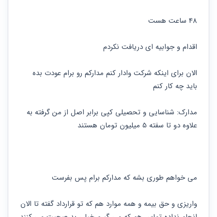
حقوقی
برندینگ
ثبت
طلاق
برنامه نویسی
سئو و
شرکت
48 ساعت هست 
بهینه
حقوقی
سازی
مهریه
سایت
اقدام و جوابیه ای دریافت نکردم 
حقوقی
خانواده
الان برای اینکه شرکت وادار کنم مدارکم رو برام عودت بده 
حقوقی
کسب
باید چه کار کنم 
و کار
مدارک: شناسایی و تحصیلی کپی برابر اصل از من گرفته به 
علاوه دو تا سفته 5 میلیون تومان هستند 
می خواهم طوری بشه که مدارکم برام پس بفرست 
واریزی و حق بیمه و همه موارد هم که تو قرارداد گفته تا الان 