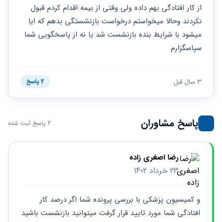
حقوقی
برندینگ
ثبت
از کار افتادگی بهم داده ولی وقتی از بیمه اقدام کردم قبول 
طلاق
برنامه نویسی
سئو و
شرکت
نکردند وحالا میخواستم درخواست بازنشستگی بدهم که ایا 
بهینه
حقوقی
میشود با شرایط بنده بازنشست شد یا نه از پاسخگویی شما 
سازی
مهریه
سایت
سپاسگزارم
حقوقی
خانواده
حقوقی
3 سال قبل
2 پاسخ
کسب
و کار
پاسخ مشاوران
2 پاسخ ثبت شده
رضا اصغری زاده
23 خرداد 1402
و کمیسیون پزشکی با بررسی پرونده شما اگر درصد کار 
افتادگی شما مورد تایید قرار گرفت میتوانید بازنشست باشید