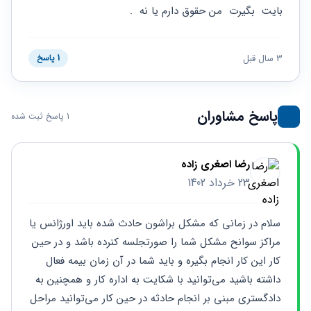
حقوقی
برندینگ
ثبت
بايت  بگیرت  من حقوق دارم یا نه‌  .
طلاق
برنامه نویسی
سئو و
شرکت
بهینه
حقوقی
سازی
مهریه
3 سال قبل
1 پاسخ
سایت
حقوقی
خانواده
حقوقی
پاسخ مشاوران
1 پاسخ ثبت شده
کسب
و کار
رضا اصغری زاده
23 خرداد 1402
سلام در زمانی که مشکل براشون حادث شده باید اورژانس یا 
مراکز سوانح مشکل شما را صورتجلسه کنرده باشد و در حین 
کار این کار انجام بگیره و باید شما در آن زمان بیمه فعال 
داشته باشید می‌توانید با شکایت به اداره کار و همچنین به 
دادگستری مبنی بر انجام حادثه در حین کار می‌توانید مراحل 