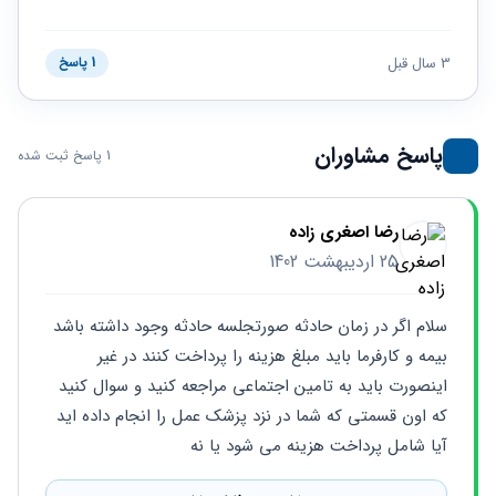
حقوقی
برندینگ
ثبت
طلاق
برنامه نویسی
سئو و
شرکت
بهینه
حقوقی
3 سال قبل
1 پاسخ
سازی
مهریه
سایت
حقوقی
خانواده
پاسخ مشاوران
1 پاسخ ثبت شده
حقوقی
کسب
و کار
رضا اصغری زاده
25 اردیبهشت 1402
سلام اگر در زمان حادثه صورتجلسه حادثه وجود داشته باشد 
بیمه و کارفرما باید مبلغ هزینه را پرداخت کنند در غیر 
اینصورت باید به تامین اجتماعی مراجعه کنید و سوال کنید 
که اون قسمتی که شما در نزد پزشک عمل را انجام داده اید 
آیا شامل پرداخت هزینه می شود یا نه