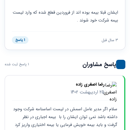
حقوقی
برندینگ
ثبت
طلاق
برنامه نویسی
سئو و
شرکت
ایشان قبلا بیمه بوده اند از فروردین قطع شده که وارد لیست 
بهینه
حقوقی
بیمه شرکت خود شوند .
سازی
مهریه
سایت
حقوقی
خانواده
3 سال قبل
1 پاسخ
حقوقی
کسب
و کار
پاسخ مشاوران
1 پاسخ ثبت شده
رضا اصغری زاده
25 اردیبهشت 1402
سلام اگر مدیر عامل اسمش در لیست اساسنامه شرکت وجود 
داشته باشد نمی توان ایشان را با  بیمه اجباری در نظر 
گرفت و باید بیمه خویش فرمایی یا بیمه اختیاری واریز کرد 