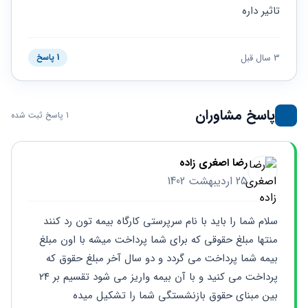
حقوقی
برندینگ
ثبت
تاثیر داره
طلاق
برنامه نویسی
سئو و
شرکت
بهینه
حقوقی
سازی
مهریه
3 سال قبل
1 پاسخ
سایت
حقوقی
خانواده
حقوقی
پاسخ مشاوران
1 پاسخ ثبت شده
کسب
و کار
رضا اصغری زاده
25 اردیبهشت 1402
سلام شما را باید با نام سرپرستی کارگاه بیمه تون رد کنند 
منتها مبلغ حقوقی که برای شما پرداخت میشه با اون مبلغ 
بیمه شما پرداخت می گردد و دو سال آخر مبلغ حقوق که 
پرداخت می کنید و با آن بیمه واریز می شود تقسیم بر ۲۴ 
بین مبنای حقوق بازنشستگی شما را تشکیل میده