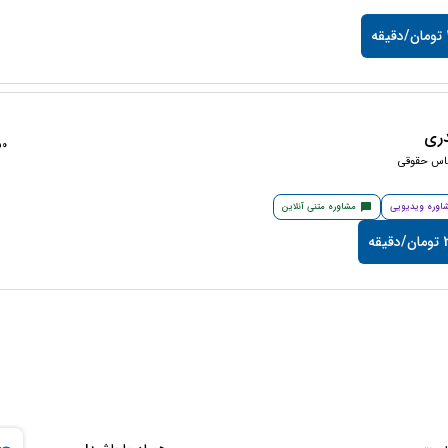
ه
ری
1350
ناس حقوقی
اوره ویدیویی
مشاوره متنی آنلاین
قه