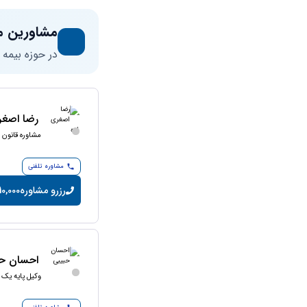
مشاورین م
در حوزه بیمه
رضا اصغر
مشاوره قانون ک
مشاوره تلفنی
رزرو مشاوره
10,000 تومان/دقیق
احسان حب
وکیل پایه یک 