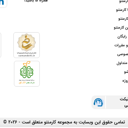
همراه ما باشید!
ارمنتو
 کارمنتو
ارمنتو
 کارمنتو
رایگان
و مقررات
صوصی
متداول
شو
وژه
تیکت
نی
تمامی حقوق این وبسایت به مجموعه کارمنتو متعلق است - 2026 ©