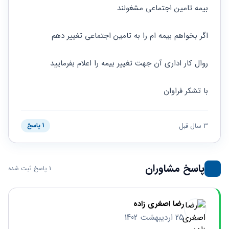
حقوقی
برندینگ
ثبت
بیمه تامین اجتماعی مشغولند
طلاق
برنامه نویسی
سئو و
شرکت
بهینه
حقوقی
اگر بخواهم بیمه ام را به تامین اجتماعی تغییر دهم 
سازی
مهریه
سایت
حقوقی
خانواده
روال کار اداری آن جهت تغییر بیمه را اعلام بفرمایید
حقوقی
کسب
با تشکر فراوان
و کار
3 سال قبل
1 پاسخ
پاسخ مشاوران
1 پاسخ ثبت شده
رضا اصغری زاده
25 اردیبهشت 1402