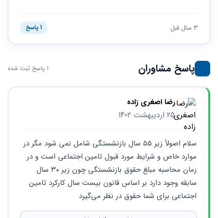
حقوقی
برندینگ
ثبت
طلاق
برنامه نویسی
سئو و
شرکت
بهینه
حقوقی
3 سال قبل
1 پاسخ
سازی
مهریه
سایت
حقوقی
خانواده
پاسخ مشاوران
1 پاسخ ثبت شده
حقوقی
کسب
و کار
رضا اصغری زاده
25 اردیبهشت 1402
سلام اصولاً زیر ۵۵ سال بازنشستگی شامل نمی شود مگر در 
موارد خاص و شرایط مورد قبول تامین اجتماعی است و در 
زمان محاسبه مبلغ حقوق بازنشستگی چون زیر ۳۰ سال 
سابقه وجود دارد بر اساس قانون بیست سال کارکرد تامین 
اجتماعی برای شما حقوق در نظر می‌گیرد