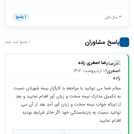
حقوقی
برندینگ
ثبت
طلاق
برنامه نویسی
سئو و
شرکت
بهینه
حقوقی
3 سال قبل
1 پاسخ
سازی
مهریه
سایت
حقوقی
خانواده
پاسخ مشاوران
1 پاسخ ثبت شده
حقوقی
کسب
و کار
رضا اصغری زاده
06 اردیبهشت 1402
سلام شما می توانید با مراجعه با کارگزار بیمه شهرتان نسبت 
به تکمیل مدارک بیمه سخت و زیان آور اقدام نمایید و بعد 
از اینکه جواب بیمه سخت و زیان آور آمد بعد از آن می 
توانید نسبت به بازنشستگی خود اگر حائز شرایط بودید 
اقدام نمایید