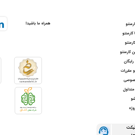
همراه ما باشید!
ارمنتو
 کارمنتو
ارمنتو
 کارمنتو
رایگان
و مقررات
صوصی
متداول
شو
وژه
تیکت
نی