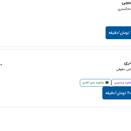
یبی
دادگستری
ه
ری
1350
ناس حقوقی
اوره ویدیویی
مشاوره متنی آنلاین
/دقیقه