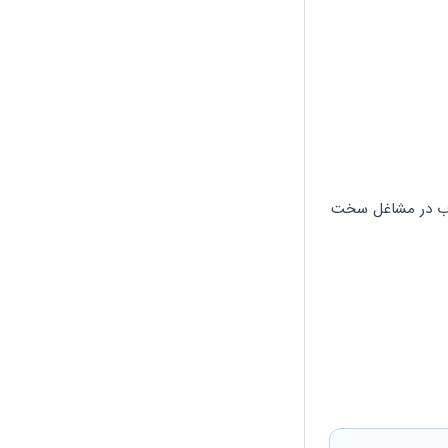
با داشتن حداقل 42 سال سن، سابقه 20 سال فعالیت به صورت متوالی یا 25 سال به طور متناوب در مشاغل سخت 