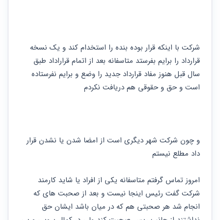
حقوقی
برندینگ
ثبت
طلاق
برنامه نویسی
سئو و
شرکت
بهینه
حقوقی
سازی
مهریه
سایت
شرکت با اینکه قرار بوده بنده را استخدام کند و یک نسخه 
حقوقی
خانواده
قرارداد را برایم بفرستد متاسفانه بعد از اتمام قراراداد طبق 
سال قبل هنوز مفاد قرارداد جدید را وضع و برایم نفرستاده 
حقوقی
کسب
است و حق و حقوقی هم دریافت نکردم 
و کار
و چون شرکت شهر دیگری است از امضا شدن یا نشدن قرار 
داد مطلع نیستم 
امروز تماس گرفتم متاسفانه یکی از افراد یا شاید کارمند 
شرکت گفت رئیس اینجا نیست و بعد از صحبت های که 
انجام شد هر صحبتی هم که در میان باشد ایشان حق 