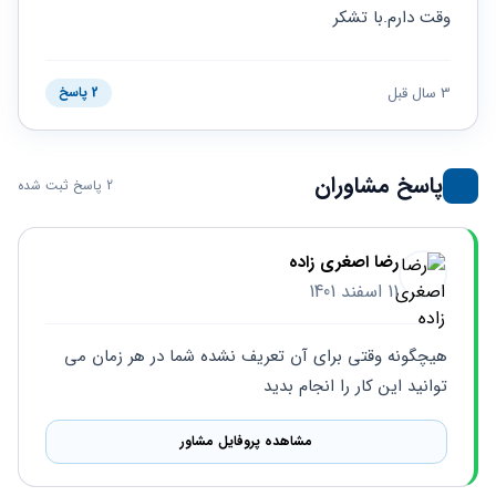
حقوقی
برندینگ
ثبت
وقت دارم.با تشکر
طلاق
برنامه نویسی
سئو و
شرکت
بهینه
حقوقی
سازی
مهریه
3 سال قبل
2 پاسخ
سایت
حقوقی
خانواده
حقوقی
پاسخ مشاوران
2 پاسخ ثبت شده
کسب
و کار
رضا اصغری زاده
11 اسفند 1401
هیچگونه وقتی برای آن تعریف نشده شما در هر زمان می 
توانید این کار را انجام بدید
مشاهده پروفایل مشاور