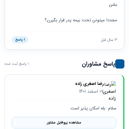
حقوقی
برندینگ
ثبت
بشن 
طلاق
برنامه نویسی
سئو و
شرکت
بهینه
حقوقی
مجددا میتونن تحت بیمه پدر قرار بگیرن؟
سازی
مهریه
سایت
حقوقی
خانواده
3 سال قبل
1 پاسخ
حقوقی
کسب
و کار
پاسخ مشاوران
1 پاسخ ثبت شده
رضا اصغری زاده
07 اسفند 1401
سلام  بله امکان پذیر است
مشاهده پروفایل مشاور