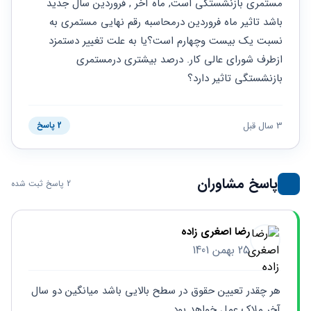
حقوقی
برندینگ
مستمری بازنشستگی است, ماه آخر , فروردین سال جدید 
ثبت
طلاق
برنامه نویسی
سئو و
باشد تاثیر ماه فروردین درمحاسبه رقم نهایی مستمری به 
شرکت
بهینه
حقوقی
نسبت یک بیست وچهارم است؟یا به علت تغییر دستمزد 
سازی
مهریه
ازطرف شورای عالی کار. درصد بیشتری درمستمری 
سایت
حقوقی
بازنشستگی تاثیر دارد؟
خانواده
حقوقی
کسب
3 سال قبل
2 پاسخ
و کار
پاسخ مشاوران
2 پاسخ ثبت شده
رضا اصغری زاده
25 بهمن 1401
هر چقدر تعیین حقوق در سطح بالایی باشد میانگین دو سال 
آخر ملاک عمل خواهد بود