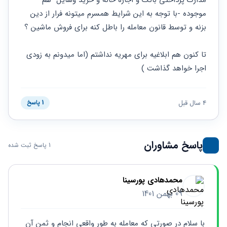
مدارک پرداختی بانک و اجاره خانه و خرید وسایل  هم 
موجوده -با توجه به این شرایط همسرم میتونه فرار از دین 
بزنه و توسط قانون معامله را باطل کنه برای فروش ماشین ؟
تا کنون هم ابلاغیه برای مهریه نداشتم (اما میدونم به زودی 
اجرا خواهد گذاشت )
4 سال قبل
1 پاسخ
پاسخ مشاوران
1 پاسخ ثبت شده
محمدهادی پورسینا
09 بهمن 1401
با سلام در صورتی که معامله به طور واقعی انجام و ثمن آن 