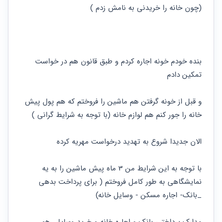
حقوقی
برندینگ
ثبت
(چون خانه را خریدنی به نامش زدم )
طلاق
برنامه نویسی
سئو و
شرکت
بهینه
حقوقی
سازی
مهریه
سایت
حقوقی
خانواده
بنده خودم خونه اجاره کردم و طبق قانون هم در خواست 
تمکین دادم 
حقوقی
کسب
و کار
و قبل از خونه گرفتن هم ماشین را فروختم که هم پول پیش 
خانه را جور کنم هم لوازم خانه (با توجه به شرایط گرانی )
الان جدیدا شروع به تهدید درخواست مهریه کرده 
با توجه به این شرایط من 3 ماه پیش ماشین را به یه 
نمایشگاهی به طور کامل فروختم ( برای پرداخت بدهی 
_بانک- اجاره مسکن - وسایل خانه) 