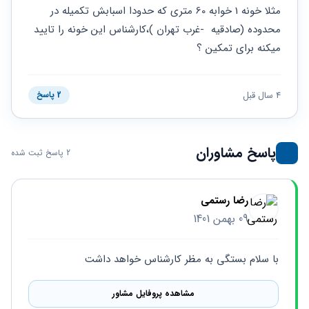
حقوقی
برندینگ
ثبت
مثلا خونه 1 خوابه 60 متری که حدودا اسبابش تکمیله در 
طلاق
برنامه نویسی
سئو و
شرکت
محدوده (صادقیه  -غرب تهران )،کارشناس این خونه را تایید 
بهینه
حقوقی
میکنه برای تمکین ؟
سازی
مهریه
سایت
حقوقی
خانواده
4 سال قبل
2 پاسخ
حقوقی
کسب
و کار
پاسخ مشاوران
2 پاسخ ثبت شده
رضا رستمی
09 بهمن 1401
با سلام بستگی به مظر کارشناس خواهد داشت
مشاهده پروفایل مشاور