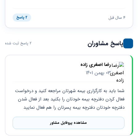
حقوقی
برندینگ
ثبت
طلاق
برنامه نویسی
سئو و
شرکت
بهینه
حقوقی
4 سال قبل
2 پاسخ
سازی
مهریه
سایت
حقوقی
خانواده
پاسخ مشاوران
2 پاسخ ثبت شده
حقوقی
کسب
و کار
رضا اصغری زاده
03 بهمن 1401
شما باید به کارگزاری بیمه شهرتان مراجعه کنید و درخواست 
فعال کردن دفترچه بیمه خودتان را بکنید بعد از فعال شدن 
دفترچه خودتان دفترچه بیمه پسرتان را هم فعال نمایید
مشاهده پروفایل مشاور