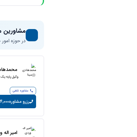
مشاورین م
در حوزه امور
محمدهادی
وکیل پایه یک 
مشاوره تلفنی
رزرو مشاوره
24,000 تومان/دق
امیر اله 