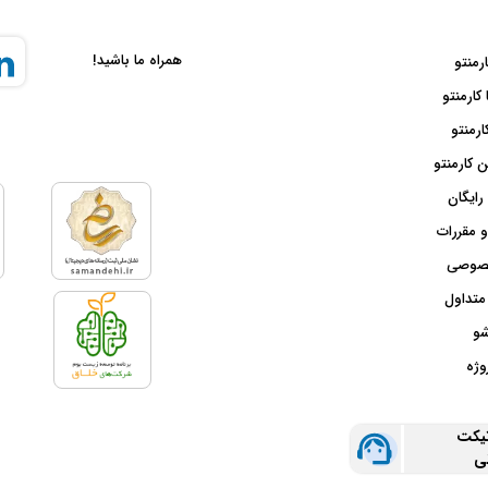
همراه ما باشید!
ارمنتو
 کارمنتو
ارمنتو
 کارمنتو
رایگان
و مقررات
صوصی
متداول
شو
وژه
تیکت
نی