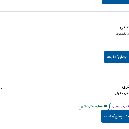
یبی
دادگستری
ه
ری
1350
ناس حقوقی
اوره ویدیویی
مشاوره متنی آنلاین
/دقیقه