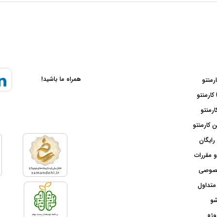
همراه ما باشید!
ارمنتو
 کارمنتو
ارمنتو
 کارمنتو
رایگان
و مقررات
صوصی
متداول
شو
وژه