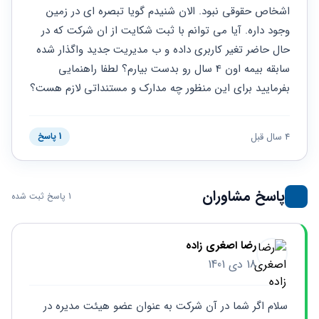
حقوقی
برندینگ
ثبت
اشخاص حقوقی نبود. الان شنیدم گویا تبصره ای در زمین 
طلاق
برنامه نویسی
سئو و
شرکت
وجود داره. آیا می توانم با ثبت شکایت از ان شرکت که در 
بهینه
حقوقی
حال حاضر تغیر کاربری داده و ب مدیریت جدید واگذار شده 
سازی
مهریه
سایت
سابقه بیمه اون 4 سال رو بدست بیارم؟ لطفا راهنمایی 
حقوقی
خانواده
بفرمایید برای این منظور چه مدارک و مستنداتی لازم هست؟
حقوقی
کسب
4 سال قبل
1 پاسخ
و کار
پاسخ مشاوران
1 پاسخ ثبت شده
رضا اصغری زاده
18 دی 1401
سلام اگر شما در آن شرکت به عنوان عضو هیئت مدیره در 