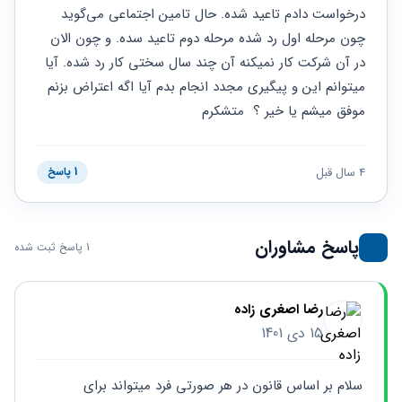
حقوقی
برندینگ
ثبت
درخواست دادم تاعید شده. حال تامین اجتماعی می‌گوید 
طلاق
برنامه نویسی
سئو و
شرکت
چون مرحله اول رد شده مرحله دوم تاعید سده. و چون الان 
بهینه
حقوقی
در آن شرکت کار نمیکنه آن چند سال سختی کار رد شده. آیا 
سازی
مهریه
سایت
میتوانم این و پیگیری مجدد انجام بدم آیا اگه اعتراض بزنم 
حقوقی
خانواده
موفق میشم یا خیر ؟  متشکرم
حقوقی
کسب
4 سال قبل
1 پاسخ
و کار
پاسخ مشاوران
1 پاسخ ثبت شده
رضا اصغری زاده
15 دی 1401
سلام بر اساس قانون در هر صورتی فرد میتواند برای 