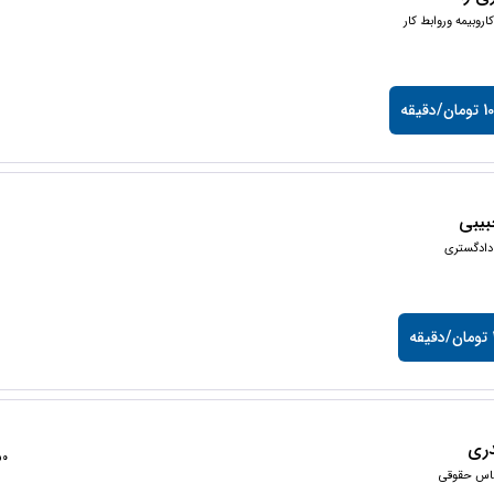
اروبیمه وروابط کار
دقیقه
یبی
دادگستری
ه
ری
1350
ناس حقوقی