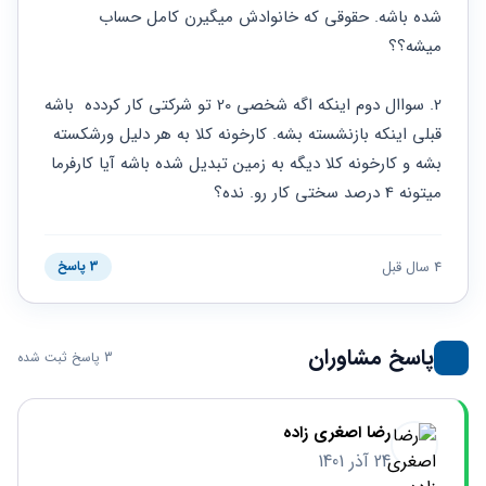
حقوقی
برندینگ
ثبت
شده باشه. حقوقی که خانوادش میگیرن کامل حساب 
طلاق
برنامه نویسی
سئو و
شرکت
میشه؟؟
بهینه
حقوقی
سازی
مهریه
سایت
2. سواال دوم اینکه اگه شخصی 20 تو شرکتی کار کردده  باشه 
حقوقی
خانواده
قبلی اینکه بازنشسته بشه. کارخونه کلا به هر دلیل ورشکسته 
بشه و کارخونه کلا دیگه به زمین تبدیل شده باشه آیا کارفرما 
حقوقی
کسب
میتونه 4 درصد سختی کار رو. نده؟
و کار
4 سال قبل
3 پاسخ
پاسخ مشاوران
3 پاسخ ثبت شده
رضا اصغری زاده
24 آذر 1401