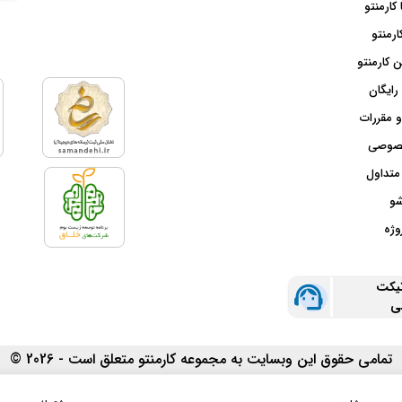
 کارمنتو
ارمنتو
 کارمنتو
رایگان
و مقررات
صوصی
متداول
شو
وژه
تیکت
نی
تمامی حقوق این وبسایت به مجموعه کارمنتو متعلق است - 2026 ©