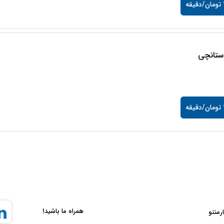
ه
وستانچی
ه
همراه ما باشید!
ارمنتو