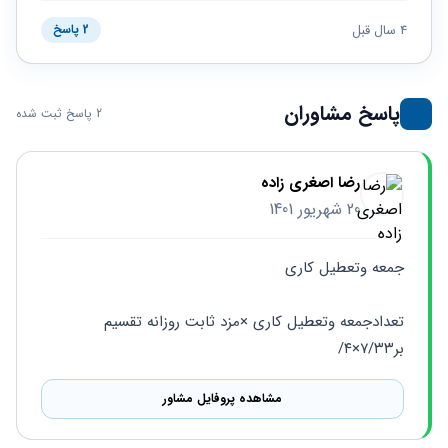
حقوقی
برندینگ
ثبت
طلاق
برنامه نویسی
4 سال قبل
سئو و
2 پاسخ
شرکت
بهینه
حقوقی
سازی
مهریه
سایت
حقوقی
پاسخ مشاوران
2 پاسخ ثبت شده
خانواده
حقوقی
کسب
رضا اصغری زاده
و کار
20 شهریور 1401
جمعه وتعطیل کاری
تعدادجمعه وتعطیل کاری ×مزد ثابت روزانه تقسیم 
بر۷/۳۳×۴/
مشاهده پروفایل مشاور