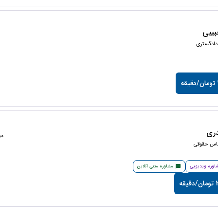
یبی
دادگستری
ه
ری
1350
ناس حقوقی
اوره ویدیویی
مشاوره متنی آنلاین
قه