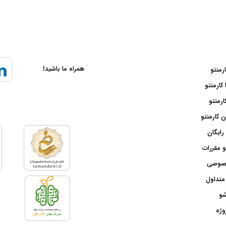
همراه ما باشید!
ارمنتو
 کارمنتو
ارمنتو
 کارمنتو
رایگان
و مقررات
صوصی
متداول
شو
وژه