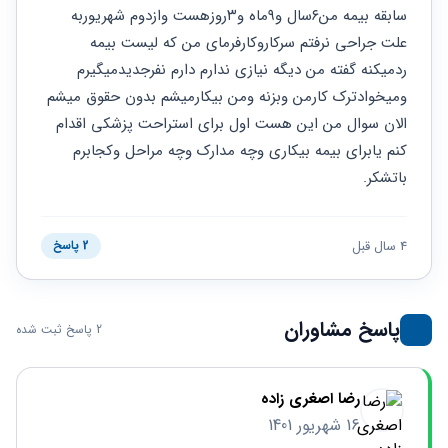
حقوقی
برندینگ
ثبت
سابقه بیمه من۶سال و۹ماه و۳روزهست وازدوم شهریوربه 
طلاق
برنامه نویسی
سئو و
شرکت
علت جراحی نرفتم سرکاروکارفرمای من که لیست بیمه 
بهینه
حقوقی
ردمیکنه گفته من دیگه نیازی ندارم دارم نفرجدیدمیگیرم 
سازی
مهریه
سایت
ومیخوادترک کارمن وبزنه ومن بیکارمیشم بدون حقوق میشم 
حقوقی
خانواده
الان سوال من این هست اول برای استراحت پزشکی اقدام 
کنم یابرای بیمه بیکاری وچه مدارک وچه مراحل وکجابرم 
حقوقی
کسب
باتشکر.
و کار
4 سال قبل
2 پاسخ
پاسخ مشاوران
2 پاسخ ثبت شده
رضا اصغری زاده
16 شهریور 1401