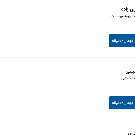
ی زاده
اروبیمه وروابط کار
ه
یبی
دادگستری
ه
ری