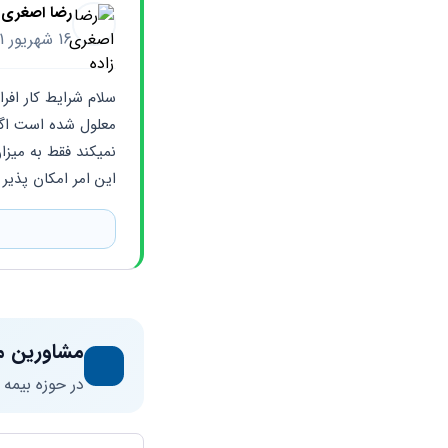
رضا اصغری ز
16 شهریور 1401
این امر امکان پذیر
مشاورین م
در حوزه بیمه