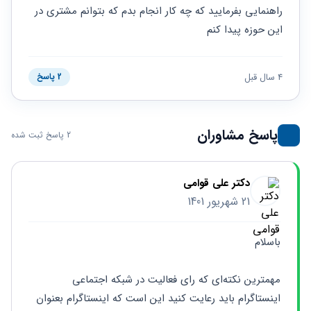
حقوقی
برندینگ
ثبت
راهنمایی بفرمایید که چه کار انجام بدم که بتوانم مشتری در 
طلاق
برنامه نویسی
سئو و
شرکت
این حوزه پیدا کنم
بهینه
حقوقی
سازی
مهریه
سایت
حقوقی
4 سال قبل
2 پاسخ
خانواده
حقوقی
کسب
پاسخ مشاوران
و کار
2 پاسخ ثبت شده
دکتر علی قوامی
21 شهریور 1401
باسلام
مهمترین نکته‌ای که رای فعالیت در شبکه اجتماعی 
اینستاگرام باید رعایت کنید این است که اینستاگرام بعنوان 