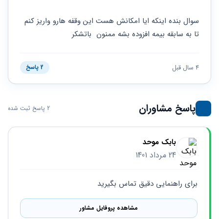
حقوقی
برندینگ
ثبت
طلاق
برنامه نویسی
سئو و
شرکت
سوال بنده اینکه ایا امکانش هست این وقفه هارو واریز کنم 
بهینه
حقوقی
تا به سابقه بیمه افزوده بشه ممنون  باتشکر
سازی
مهریه
سایت
حقوقی
خانواده
4 سال قبل
2 پاسخ
حقوقی
کسب
و کار
پاسخ مشاوران
2 پاسخ ثبت شده
بابک موحد
24 مرداد 1401
برای راهنمایی دقیق تماس بگیرید
مشاهده پروفایل مشاور