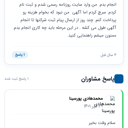
حقوقی
برندینگ
ثبت
انجام بدم. من وارد سایت روزنامه رسمی شدم و ثبت نام 
طلاق
برنامه نویسی
سئو و
شرکت
کردم. سرچ کردم اما آگهی  من نبود که بخوام هزینه رو 
بهینه
حقوقی
پرداخت کنم. چند روز از ارسال پیام ثبت شرکتها تا انجام 
سازی
مهریه
سایت
آگهی طول می کشه . در این مرحله باید چه کاری انجام بدم. 
حقوقی
خانواده
ممنون میشم راهنمایی کنید.
حقوقی
کسب
4 سال قبل
1 پاسخ
و کار
پاسخ مشاوران
1 پاسخ ثبت شده
محمدهادی پورسینا
29 تیر 1401
سلام وقت بخیر