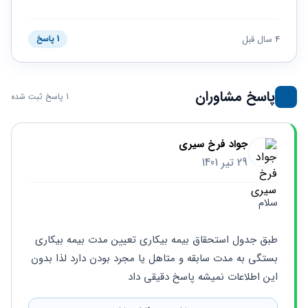
حقوقی
برندینگ
ثبت
طلاق
برنامه نویسی
سئو و
شرکت
بهینه
حقوقی
4 سال قبل
1 پاسخ
سازی
مهریه
سایت
حقوقی
خانواده
پاسخ مشاوران
1 پاسخ ثبت شده
حقوقی
کسب
و کار
جواد فرخ سیری
29 تیر 1401
سلام 
طبق جدول استحقاق بیمه بیکاری تعیین مدت بیمه بیکاری 
بستگی به مدت سابقه و متاهل یا مجرد بودن دارد لذا بدون 
این اطلاعات نمیشه پاسخ دقیقی داد