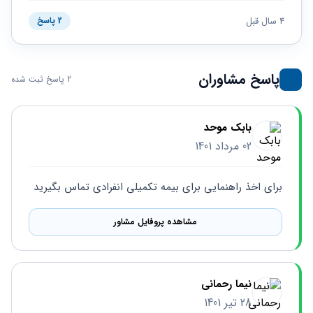
حقوقی
برندینگ
ثبت
طلاق
برنامه نویسی
4 سال قبل
سئو و
2 پاسخ
شرکت
بهینه
حقوقی
سازی
مهریه
سایت
حقوقی
پاسخ مشاوران
2 پاسخ ثبت شده
خانواده
حقوقی
کسب
بابک موحد
و کار
02 مرداد 1401
برای اخذ راهنمایی برای بیمه تکمیلی انفرادی تماس بگیرید
مشاهده پروفایل مشاور
نیما رحمانی
28 تیر 1401