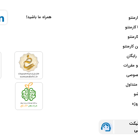
همراه ما باشید!
ارمنتو
 کارمنتو
ارمنتو
 کارمنتو
رایگان
و مقررات
صوصی
متداول
شو
وژه
تیکت
نی