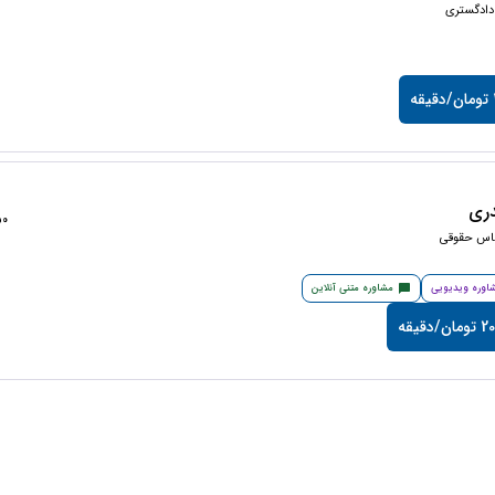
دادگستری
ه
ری
1350
ناس حقوقی
اوره ویدیویی
مشاوره متنی آنلاین
/دقیقه