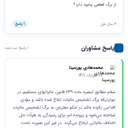
حقوقی
برندینگ
ثبت
از برگ قطعی وجود دارد؟
طلاق
برنامه نویسی
سئو و
شرکت
بهینه
حقوقی
سازی
مهریه
4 سال قبل
1 پاسخ
سایت
حقوقی
خانواده
حقوقی
پاسخ مشاوران
1 پاسخ ثبت شده
کسب
و کار
محمدهادی پورسینا
08 خرداد 1401
سلام مطابق تبصره ماده ۲۳۹ قانون مالیاتهای مستقیم، در 
مواردیکه برگ تشخیص مالیات ابلاغ شده باشد و مؤدی 
اقدامی نکرده باشد در حکم معترض به برگ تشخیص مالیات 
شناخته می‌شود و پرونده امر برای رسیدگی به هیأت حل 
اختلاف مالیاتی ارجاع می‌گردد. در غیر این صورت تحت 