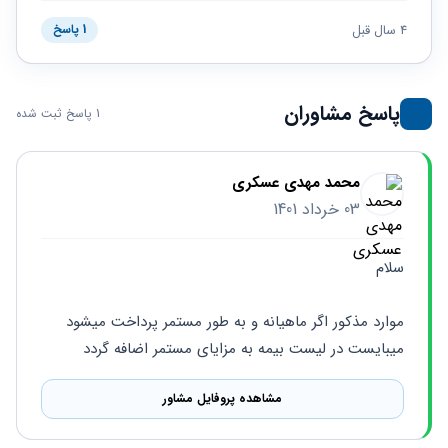
حقوقی
برندینگ
ثبت
طلاق
برنامه نویسی
4 سال قبل
سئو و
1 پاسخ
شرکت
بهینه
حقوقی
سازی
مهریه
سایت
حقوقی
پاسخ مشاوران
1 پاسخ ثبت شده
خانواده
حقوقی
کسب
محمد مهدی عسکری
و کار
03 خرداد 1401
سلام
موارد مذکور اگر ماهیانه و به طور مستمر پرداخت میشود 
میبایست در لیست بیمه به مزایای مستمر اضافه گردد
مشاهده پروفایل مشاور