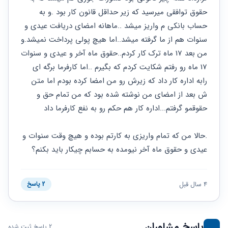
حقوقی
برندینگ
ثبت
طلاق
حقوق توافقی میرسید که زیر حداقل قانون کار بود .و به 
برنامه نویسی
سئو و
شرکت
حساب بانکی م واریز میشد ..ماهانه امضای دریافت عیدی و 
بهینه
حقوقی
سازی
مهریه
سنوات هم از ما گرفته میشد..اما هیچ پولی پرداخت نمیشد.و 
سایت
حقوقی
من بعد 17 ماه ترک کار کردم..حقوق ماه آخر و عیدی و سنوات 
خانواده
17 ماه رو رفتم شکایت کردم که بگیرم ..اما کارفرما برگه ای 
حقوقی
رابه اداره کار داد که زیرش رو من امضا کرده بودم اما متن 
کسب
ش بعد از امضای من نوشته شده بود که من تمام حق و 
و کار
حقوقمو گرفتم...اداره کار هم حکم رو به نفع کارفرما داد 
.حالا من که تمام واریزی به کارتم بوده و هیچ وقت سنوات و 
عیدی و حقوق ماه آخر نیومده به حسابم چیکار باید بکنم؟
4 سال قبل
2 پاسخ
پاسخ مشاوران
2 پاسخ ثبت شده