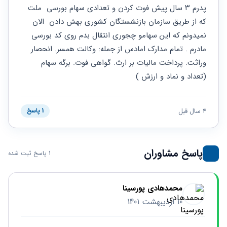
حقوقی
برندینگ
ثبت
پدرم ۳ سال پیش فوت کردن و تعدادی سهام بورسی  ملت 
طلاق
برنامه نویسی
سئو و
شرکت
که از طریق سازمان بازنشستگان کشوری بهش دادن  الان 
بهینه
حقوقی
نمیدونم که این سهامو چجوری انتقال بدم روی کد بورسی 
سازی
مهریه
سایت
مادرم . تمام مدارک امادس از جمله: وکالت همسر. انحصار 
حقوقی
خانواده
وراثت. پرداخت مالیات بر ارث. گواهی فوت. برگه سهام 
(تعداد و نماد و ارزش )
حقوقی
کسب
و کار
4 سال قبل
1 پاسخ
پاسخ مشاوران
1 پاسخ ثبت شده
محمدهادی پورسینا
10 اردیبهشت 1401