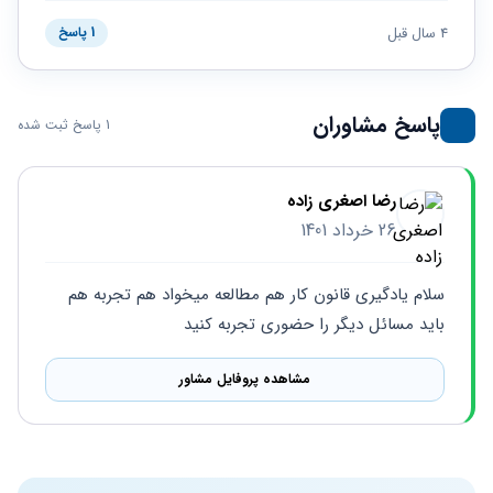
حقوقی
برندینگ
ثبت
طلاق
برنامه نویسی
4 سال قبل
سئو و
1 پاسخ
شرکت
بهینه
حقوقی
سازی
مهریه
سایت
حقوقی
پاسخ مشاوران
1 پاسخ ثبت شده
خانواده
حقوقی
کسب
رضا اصغری زاده
و کار
26 خرداد 1401
سلام یادگیری قانون کار هم مطالعه میخواد هم تجربه هم 
باید مسائل دیگر را حضوری تجربه کنید
مشاهده پروفایل مشاور