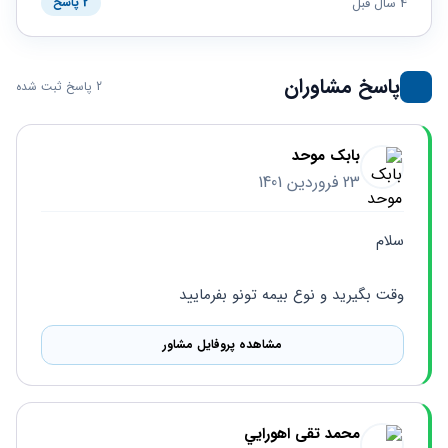
حقوقی
برندینگ
4 سال قبل
2 پاسخ
ثبت
طلاق
برنامه نویسی
سئو و
شرکت
بهینه
حقوقی
سازی
مهریه
پاسخ مشاوران
2 پاسخ ثبت شده
سایت
حقوقی
خانواده
حقوقی
بابک موحد
کسب
23 فروردین 1401
و کار
سلام
وقت بگیرید و نوع بیمه تونو بفرمایید
مشاهده پروفایل مشاور
محمد تقی اهورايي