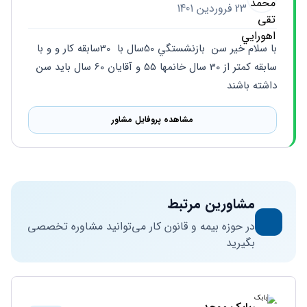
23 فروردین 1401
با سلام خير سن  بازنشستگي 50سال با  30سابقه كار و و با 
سابقه كمتر از 30 سال خانمها 55 و آقايان 60 سال بايد سن 
داشته باشند
مشاهده پروفایل مشاور
مشاورین مرتبط
در حوزه بیمه و قانون کار می‌توانید مشاوره تخصصی
بگیرید