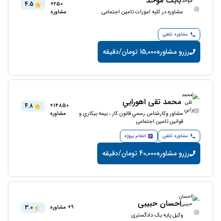
بابک موحد
4.5
250+
مشاوره در کلیه امورات تامین اجتماعی
مشاوره
مشاوره تلفنی
رزرو مشاوره
15,000 تومان/دقیقه
محمد تقی اهورايي
4.8
14850+
مشاور وکارشناس رسمي قانون كار ، بيمه بيكاري و
مشاوره
قوانين تامین اجتماعی
مشاوره تلفنی
انجام پروژه
رزرو مشاوره
40,000 تومان/دقیقه
احسان حبیبی
3.0
9+ مشاوره
وکیل پایه یک دادگستری