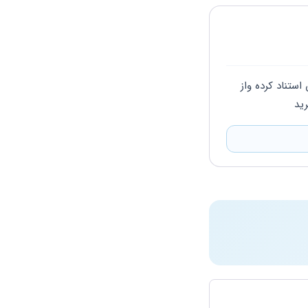
با سلام در صورتي كه گزارش ترك كار ايشان رادر ليست بيمه اعلام كرده باشيد مي توانيد به آن استناد كرده واز 
يد