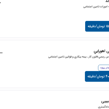
د
50
ه امورات تامین اجتماعی
/دقیقه
 اهورايي
14900
س رسمي قانون كار ، بيمه بيكاري و قوانين تامین اجتماعی
جام پروژه
ن/دقیقه
یبی
دادگستری