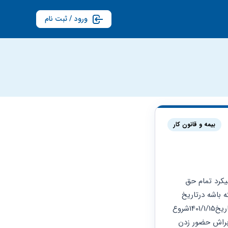
ورود / ثبت نام
بیمه و قانون کار
سلام خسته نباشید من یه کارگری داشتم که در تاریخ 1400/2/1شروع به کار کرد تا زمانی که کار میکرد تمام حق 
وحقوق خود رو دریافت کرد بیمه اشم دریافت کرد.بنا به دلایلی دیگه نتونست باما همکاری داشته باشه درتاریخ 
1400/9/14براش ترک کار زدم تواون مدتم ازبیمه نیومدن که ببینن این آقا نیست .تازه امروز در تاریخ1401/1/15شروع 
به کار کردن که از بازرسی اومدن دیدن داره کار میکنه میخوام بازرسی هم اون مدتی که نبودن براش حضور زدن 