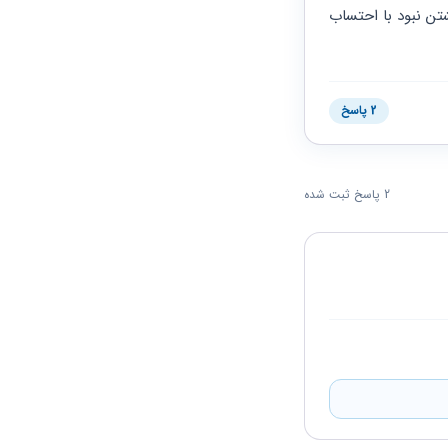
میخوام بدونم الان باید چیکار کنم چجوری باید ثابت کنم این آقا ترک کار کردن وقصدشون برگشتن نبود با احتساب 
2 پاسخ
2 پاسخ ثبت شده