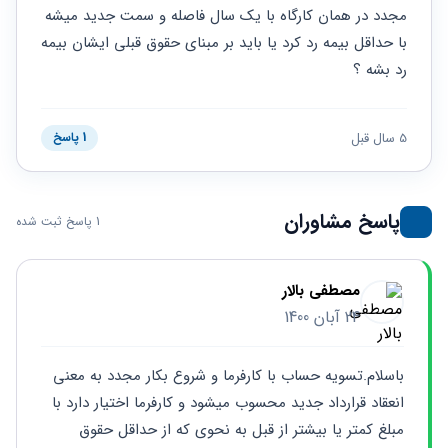
حقوقی
برندینگ
ثبت
مجدد در همان کارگاه با یک سال فاصله و سمت جدید میشه 
طلاق
برنامه نویسی
سئو و
شرکت
با حداقل بیمه رد کرد یا باید بر مبنای حقوق قبلی ایشان بیمه 
بهینه
حقوقی
رد بشه ؟
سازی
مهریه
سایت
حقوقی
خانواده
5 سال قبل
1 پاسخ
حقوقی
کسب
و کار
پاسخ مشاوران
1 پاسخ ثبت شده
مصطفی بالار
24 آبان 1400
باسلام.تسویه حساب با کارفرما و شروع بکار مجدد به معنی 
انعقاد قرارداد جدید محسوب میشود و کارفرما اختیار دارد با 
مبلغ کمتر یا بیشتر از قبل به نحوی که از حداقل حقوق 