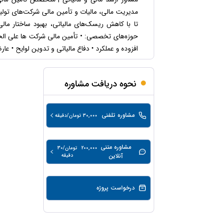
حقوقی
برندینگ
ثبت
طلاق
مدیریت مالی، مالیات و تأمین مالی شرکت‌های تولید
برنامه نویسی
سئو و
شرکت
تا با کاهش ریسک‌های مالیاتی، بهبود ساختار مالی
بهینه
حقوقی
سازی
مهریه
حوزه‌های تخصصی: • تأمین مالی شرکت‌ ها علی الخ
سایت
افزوده و عملکرد • دفاع مالیاتی و تدوین لوایح • عارض
حقوقی
خانواده
حقوقی
نحوه دریافت مشاوره
کسب
و کار
مشاوره تلفنی
30,000
تومان/دقیقه
مشاوره متنی
200,000
تومان/30
آنلاین
دقیقه
درخواست پروژه