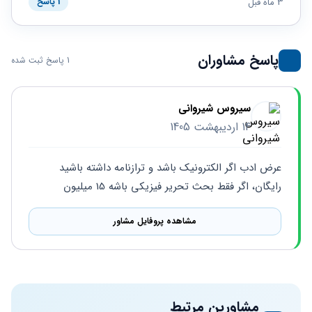
حقوقی
برندینگ
3 ماه قبل
1 پاسخ
ثبت
طلاق
برنامه نویسی
سئو و
شرکت
بهینه
حقوقی
سازی
مهریه
پاسخ مشاوران
1 پاسخ ثبت شده
سایت
حقوقی
خانواده
حقوقی
سیروس شیروانی
کسب
14 اردیبهشت 1405
و کار
عرض ادب اگر الکترونیک باشد و ترازنامه داشته باشید 
رایگان، اگر فقط بحث تحریر فیزیکی باشه 15 میلیون
مشاهده پروفایل مشاور
مشاورین مرتبط