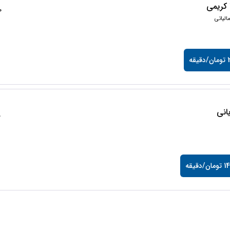
کریمی
50
لیاتی
قه
انی
0
/دقیقه