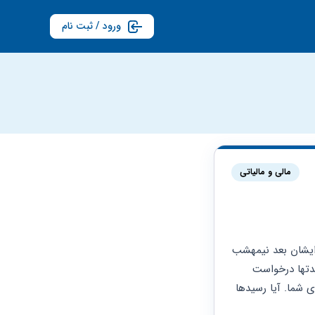
ورود / ثبت نام
مالی و مالیاتی
سلام. من از سال ۱۳۸۰ تا۱۳۸۲در ۴ نوبت به پسر عموی خودم قرض دادم و بیشتر مراجعه کردن ایشان بعد نیمهشب 
یا ۵صبححال در کاعذ معمولی دمه دست آماده مبلع و تاریخ را نوشتم وایشان امضا کرده بعد مدتها درخواست 
حساب کردم ایشان رسید کرده بافروش بلوک بینالود نصف فروش برای تمام قرضها و خسارت برای شما. آیا رسیدها 