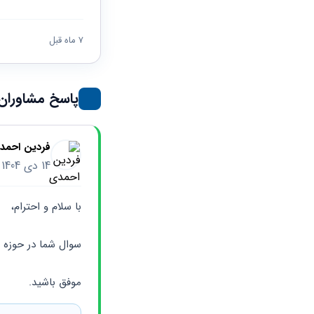
حقوقی
برندینگ
ثبت
طلاق
برنامه نویسی
سئو و
شرکت
بهینه
حقوقی
7 ماه قبل
سازی
مهریه
سایت
حقوقی
خانواده
پاسخ مشاوران
حقوقی
کسب
و کار
فردین احمد
14 دی 1404
با سلام و احترام،
سوال شما در حوزه ا
موفق باشید.