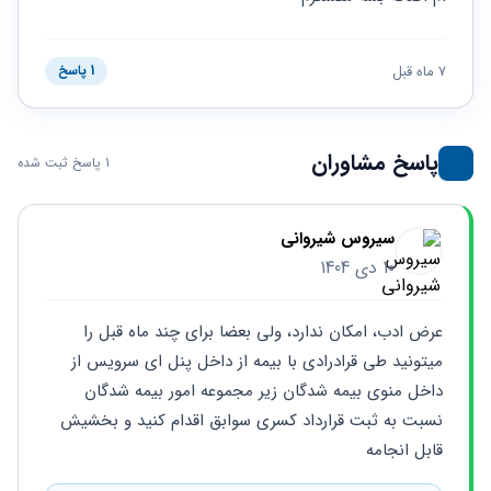
حقوقی
برندینگ
ثبت
طلاق
برنامه نویسی
سئو و
شرکت
بهینه
حقوقی
7 ماه قبل
1 پاسخ
سازی
مهریه
سایت
حقوقی
خانواده
پاسخ مشاوران
1 پاسخ ثبت شده
حقوقی
کسب
و کار
سیروس شیروانی
10 دی 1404
عرض ادب، امکان ندارد، ولی بعضا برای چند ماه قبل را 
میتونید طی قرادرادی با بیمه از داخل پنل ای سرویس از 
داخل منوی بیمه شدگان زیر مجموعه امور بیمه شدگان 
نسبت به ثبت قرارداد کسری سوابق اقدام کنید و بخشیش 
قابل انجامه