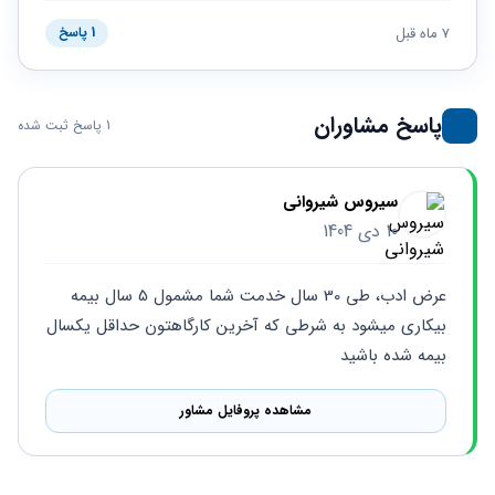
حقوقی
برندینگ
ثبت
طلاق
برنامه نویسی
7 ماه قبل
سئو و
1 پاسخ
شرکت
بهینه
حقوقی
سازی
مهریه
سایت
حقوقی
پاسخ مشاوران
1 پاسخ ثبت شده
خانواده
حقوقی
کسب
سیروس شیروانی
و کار
10 دی 1404
عرض ادب، طی 30 سال خدمت شما مشمول 5 سال بیمه 
بیکاری میشود به شرطی که آخرین کارگاهتون حداقل یکسال 
بیمه شده باشید
مشاهده پروفایل مشاور